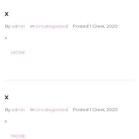
x
By
admin
In
Uncategorized
Posted
1 Січня, 2020
x
MORE
x
By
admin
In
Uncategorized
Posted
1 Січня, 2020
x
MORE