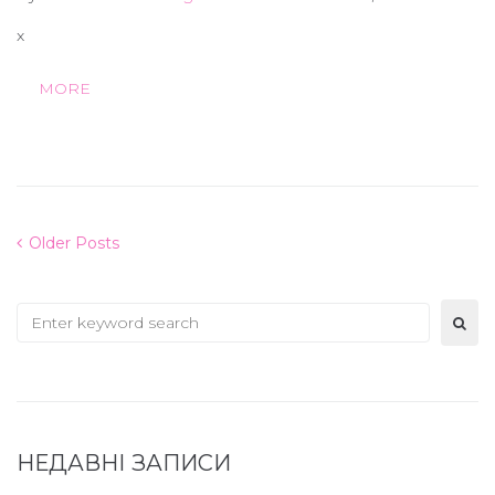
x
MORE
Навігація
Older
Older Posts
Posts
за
Search
записами
for:
НЕДАВНІ ЗАПИСИ