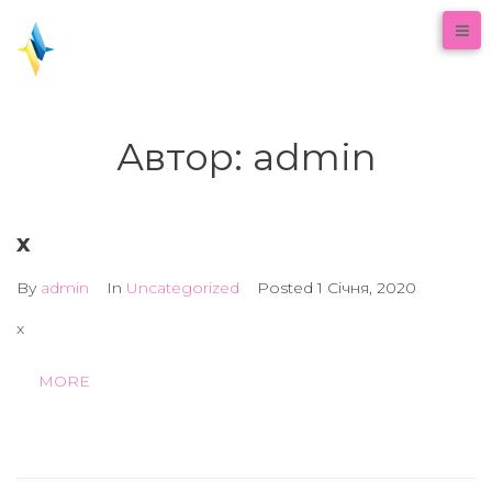
Skip
to
content
ТОВ
"Альянс"
Автор:
admin
x
By
admin
In
Uncategorized
Posted
1 Січня, 2020
x
MORE